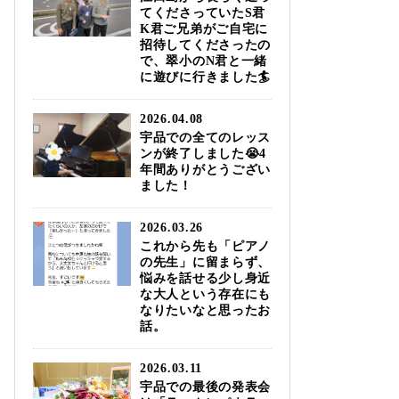
てくださっていたS君
K君ご兄弟がご自宅に
招待してくださったの
で、翠小のN君と一緒
に遊びに行きました🏄️
2026.04.08
宇品での全てのレッス
ンが終了しました😭4
年間ありがとうござい
ました！
2026.03.26
これから先も「ピアノ
の先生」に留まらず、
悩みを話せる少し身近
な大人という存在にも
なりたいなと思ったお
話。
2026.03.11
宇品での最後の発表会