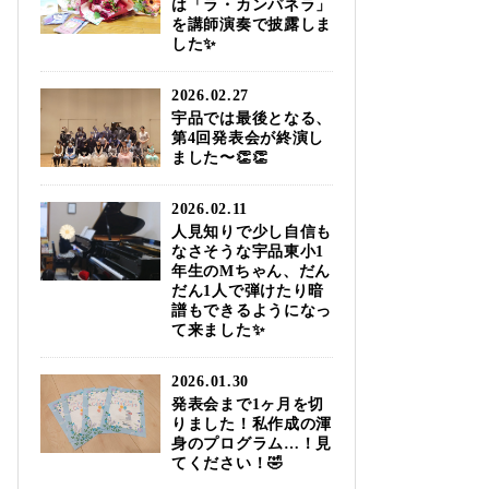
は「ラ・カンパネラ」
を講師演奏で披露しま
した✨
2026.02.27
宇品では最後となる、
第4回発表会が終演し
ました〜👏👏
2026.02.11
人見知りで少し自信も
なさそうな宇品東小1
年生のМちゃん、だん
だん1人で弾けたり暗
譜もできるようになっ
て来ました✨
2026.01.30
発表会まで1ヶ月を切
りました！私作成の渾
身のプログラム…！見
てください！🤣