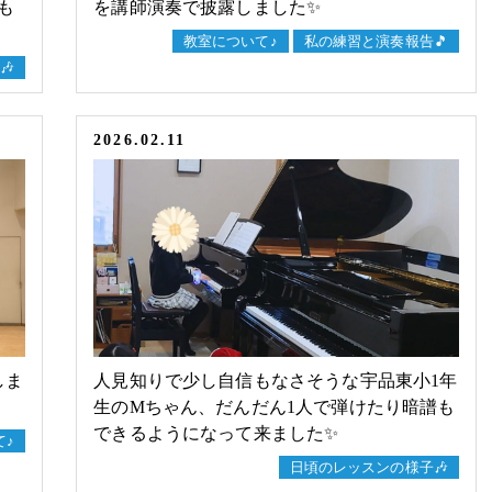
も
を講師演奏で披露しました✨
教室について♪
私の練習と演奏報告🎵
🎶
2026.02.11
しま
人見知りで少し自信もなさそうな宇品東小1年
生のМちゃん、だんだん1人で弾けたり暗譜も
できるようになって来ました✨
て♪
日頃のレッスンの様子🎶