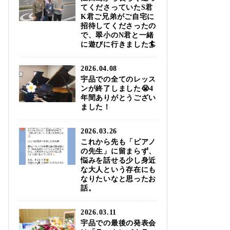
てくださっていたS君
K君ご兄弟がご自宅に
招待してくださったの
で、翠小のN君と一緒
に遊びに行きました🏄️
2026.04.08
宇品での全てのレッス
ンが終了しました😭4
年間ありがとうござい
ました！
2026.03.26
これから先も「ピアノ
の先生」に留まらず、
悩みを話せる少し身近
な大人という存在にも
なりたいなと思ったお
話。
2026.03.11
宇品での最後の発表会