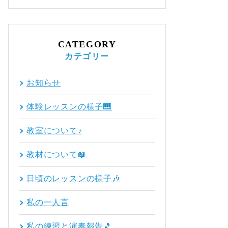
CATEGORY
カテゴリー
お知らせ
体験レッスンの様子🎹
教室について♪
教材について📖
日頃のレッスンの様子🎶
私の一人言
私の練習と演奏報告🎵