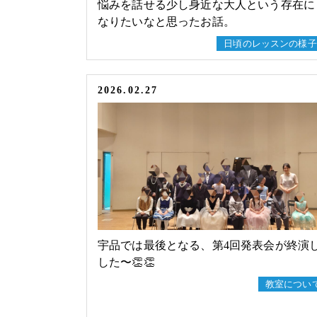
悩みを話せる少し身近な大人という存在に
なりたいなと思ったお話。
日頃のレッスンの様子
2026.02.27
宇品では最後となる、第4回発表会が終演
した〜👏👏
教室につい