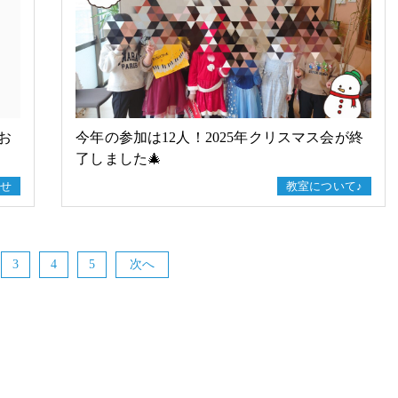
お
今年の参加は12人！2025年クリスマス会が終
了しました🎄
せ
教室について♪
3
4
5
次へ