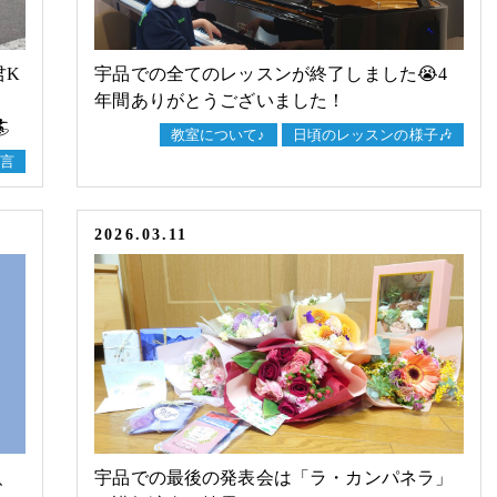
君K
宇品での全てのレッスンが終了しました😭4
年間ありがとうございました！
️
教室について♪
日頃のレッスンの様子🎶
言
2026.03.11
、
宇品での最後の発表会は「ラ・カンパネラ」