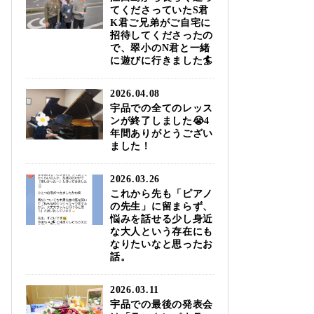
てくださっていたS君
K君ご兄弟がご自宅に
招待してくださったの
で、翠小のN君と一緒
に遊びに行きました🏄️
2026.04.08
宇品での全てのレッス
ンが終了しました😭4
年間ありがとうござい
ました！
2026.03.26
これから先も「ピアノ
の先生」に留まらず、
悩みを話せる少し身近
な大人という存在にも
なりたいなと思ったお
話。
2026.03.11
宇品での最後の発表会