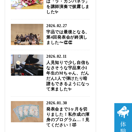
は「ラ・カンパネラ」
を講師演奏で披露しま
した✨
2026.02.27
宇品では最後となる、
第4回発表会が終演し
ました〜👏👏
2026.02.11
人見知りで少し自信も
なさそうな宇品東小1
年生のМちゃん、だん
だん1人で弾けたり暗
譜もできるようになっ
て来ました✨
2026.01.30
発表会まで1ヶ月を切
りました！私作成の渾
身のプログラム…！見
てください！🤣