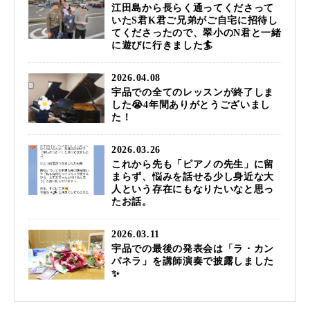
江田島から長らく通ってくださって
いたS君K君ご兄弟がご自宅に招待し
てくださったので、翠小のN君と一緒
に遊びに行きました🏄️
2026.04.08
宇品での全てのレッスンが終了しま
した😭4年間ありがとうございまし
た！
2026.03.26
これから先も「ピアノの先生」に留
まらず、悩みを話せる少し身近な大
人という存在にもなりたいなと思っ
たお話。
2026.03.11
宇品での最後の発表会は「ラ・カン
パネラ」を講師演奏で披露しました
✨