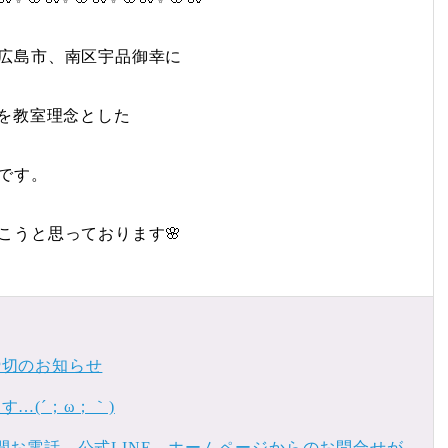
広島市、南区宇品御幸に
”を教室理念とした
です。
こうと思っております🌸
締切のお知らせ
…(´；ω；｀)
間お電話、公式LINE、ホームページからのお問合せが