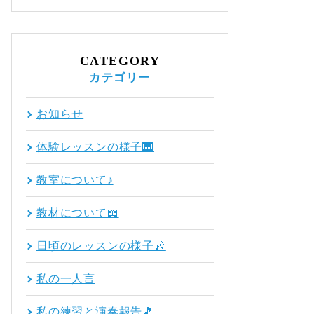
CATEGORY
カテゴリー
お知らせ
体験レッスンの様子🎹
教室について♪
教材について📖
日頃のレッスンの様子🎶
私の一人言
私の練習と演奏報告🎵