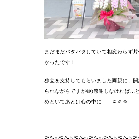
まだまだバタバタしていて相変わらず片
かったです！
独立を支持してもらいました両親に、開
られながらですが😅)感謝しなければ
めといてあとは心の中に……☺️☺️☺️
🌸🍶✨🌸🍶✨🌸🍶✨🌸🍶✨🌸🍶✨🌸🍶✨🌸