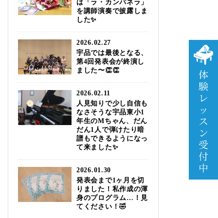
は「ラ・カンパネラ」
を講師演奏で披露しま
した✨
2026.02.27
宇品では最後となる、
第4回発表会が終演し
ました〜👏👏
2026.02.11
人見知りで少し自信も
なさそうな宇品東小1
年生のМちゃん、だん
だん1人で弾けたり暗
譜もできるようになっ
て来ました✨
2026.01.30
発表会まで1ヶ月を切
りました！私作成の渾
身のプログラム…！見
てください！🤣