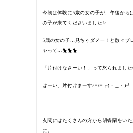
今朝は体験に5歳の女の子が、午後から
の子が来てくださいました✨
5歳の女の子…見ちゃダメー！と散々ブ
ゃって…🐤🐤🐤
「片付けなさーい！」って怒られました
はーい、片付けまーすε=ε=┏(・＿・)┛
玄関にはたくさんの方から胡蝶蘭をいた
に。