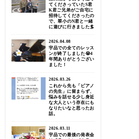
てくださっていたS君
K君ご兄弟がご自宅に
招待してくださったの
で、翠小のN君と一緒
に遊びに行きました🏄️
2026.04.08
宇品での全てのレッス
ンが終了しました😭4
年間ありがとうござい
ました！
2026.03.26
これから先も「ピアノ
の先生」に留まらず、
悩みを話せる少し身近
な大人という存在にも
なりたいなと思ったお
話。
2026.03.11
宇品での最後の発表会