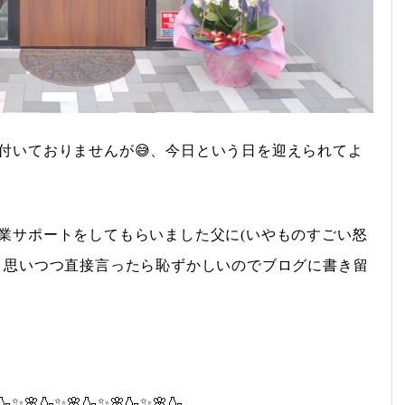
付いておりませんが😅、今日という日を迎えられてよ
業サポートをしてもらいました父に(いやものすごい怒
…と思いつつ直接言ったら恥ずかしいのでブログに書き留
🍶✨🌸🍶✨🌸🍶✨🌸🍶✨🌸🍶