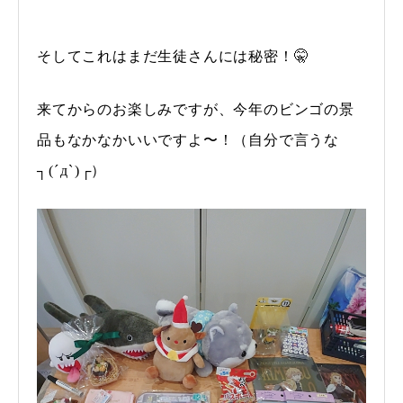
そしてこれはまだ生徒さんには秘密！🤫
来てからのお楽しみですが、今年のビンゴの景
品もなかなかいいですよ〜！（自分で言うな
┐⁠(⁠´⁠д⁠`⁠)⁠┌）