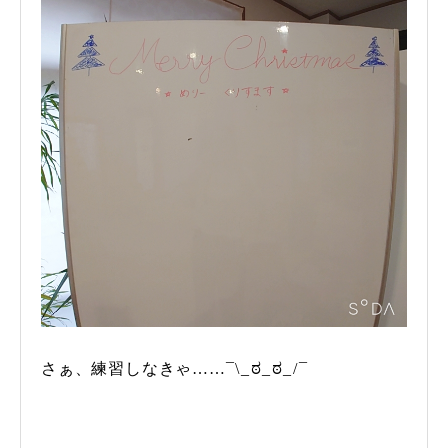
さぁ、練習しなきゃ……¯⁠\⁠_⁠ಠ⁠_⁠ಠ⁠_⁠/⁠¯