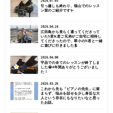
2026.07.03
引っ越しも終わり、福山でのレッス
ン室のご紹介です✨
2026.04.24
江田島から長らく通ってくださって
いたS君K君ご兄弟がご自宅に招待し
てくださったので、翠小のN君と一緒
に遊びに行きました🏄️
2026.04.08
宇品での全てのレッスンが終了しま
した😭4年間ありがとうございまし
た！
2026.03.26
これから先も「ピアノの先生」に留
まらず、悩みを話せる少し身近な大
人という存在にもなりたいなと思っ
たお話。