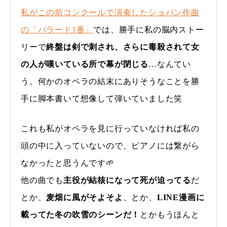
私がこの前コンクールで演奏したショパン作曲
の「バラード1番」
では、勝手に私の脳内ストー
リーで
終盤は剣で刺され、さらに毒殺されて女
の人が嘆いている所で幕が閉じる
…なんてい
う、何かのオペラの結末にありそうなことを勝
手に脚本書いて想像して弾いていました笑
これも私がオペラを見に行っていなければ私の
頭の中に入っていないので、ピアノには繋がら
なかったと思うんです🌱
他の曲でも
主役が結核になって死が迫ってる
だ
とか、
麦畑に風がそよそよ
、とか、
LINE漫画に
載ってた冬の吹雪のシーンだ！
とかもうほんと