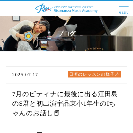
MENU
ブログ
2025.07.17
日頃のレッスンの様子🎶
7月のピティナに最後に出る江田島
のS君と初出演宇品東小1年生のIち
ゃんのお話し📕