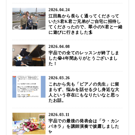
2026.04.24
江田島から長らく通ってくださって
いたS君K君ご兄弟がご自宅に招待し
てくださったので、翠小のN君と一緒
に遊びに行きました🏄️
2026.04.08
宇品での全てのレッスンが終了しま
した😭4年間ありがとうございまし
た！
2026.03.26
これから先も「ピアノの先生」に留
まらず、悩みを話せる少し身近な大
人という存在にもなりたいなと思っ
たお話。
2026.03.11
宇品での最後の発表会は「ラ・カン
パネラ」を講師演奏で披露しました
✨