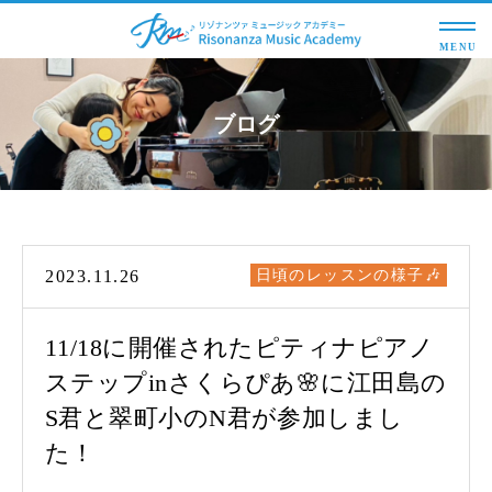
MENU
ブログ
2023.11.26
日頃のレッスンの様子🎶
11/18に開催されたピティナピアノ
ステップinさくらぴあ🌸に江田島の
S君と翠町小のN君が参加しまし
た！