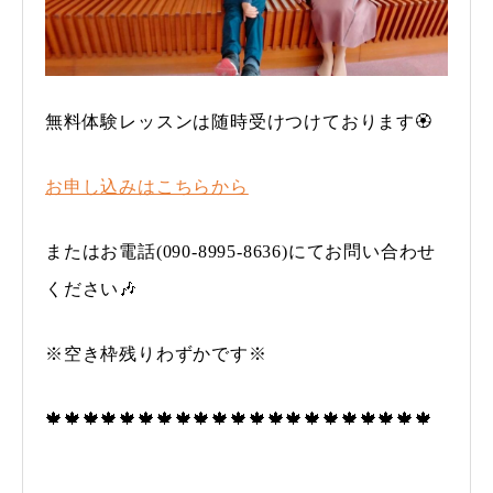
無料体験レッスンは随時受けつけております🏵
お申し込みはこちらから
またはお電話(090-8995-8636)にてお問い合わせ
ください🎶
※空き枠残りわずかです※
🍁🍁🍁🍁🍁🍁🍁🍁🍁🍁🍁🍁🍁🍁🍁🍁🍁🍁🍁🍁🍁