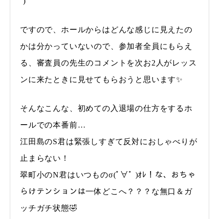
´)ゞ
ですので、ホールからはどんな感じに見えたの
かは分かっていないので、参加者全員にもらえ
る、審査員の先生のコメントを次お2人がレッス
ンに来たときに見せてもらおうと思います✨
そんなこんな、初めての入退場の仕方をするホ
ールでの本番前…
江田島のS君は緊張しすぎて反対におしゃべりが
止まらない！
翠町小のN君はいつものσ(ﾟ∀ﾟ )ｵﾚ！な、おちゃ
らけテンションは一体どこへ？？？な無口＆ガ
ッチガチ状態🤣